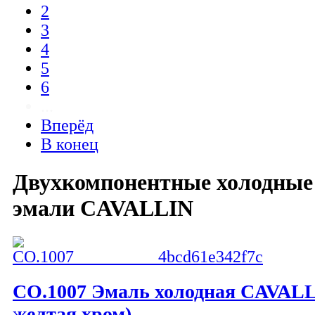
2
3
4
5
6
...
Вперёд
В конец
Двухкомпонентные холодные
эмали CAVALLIN
CO.1007 Эмаль холодная CAVALLI
желтая хром)