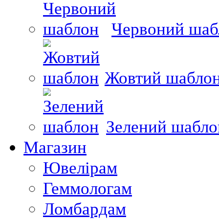
Червоний шаб
Жовтий шабло
Зелений шабло
Магазин
Ювелірам
Геммологам
Ломбардам