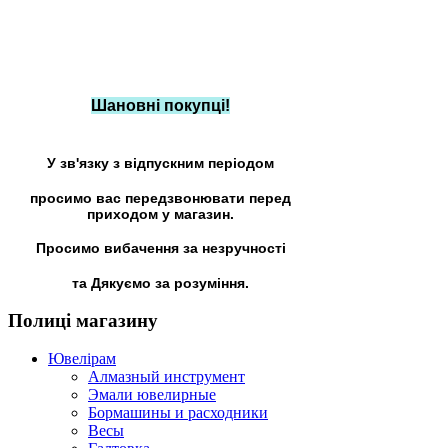
Шановні покупці!
У зв'язку з відпускним періодом
просимо вас передзвонювати перед
приходом у магазин.
Просимо вибачення за незручності
та Дякуємо за розуміння.
Полиці
магазину
Ювелірам
Алмазный инструмент
Эмали ювелирные
Бормашины и расходники
Весы