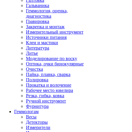
Галтовка
Гальваника
Геммология, оценка,
диагностика
Гравировка
Закрепка и монтаж
Измерительный инструмент
Источники питания
Клеи и мастики
Литература
Литье
Моделирование по воску
Оптика, очки бинокулярные
Очистка
Пайка, плавка, сварка
Полировка
Прокатка и волочение
Рабочее место ювелира
Резка, гибка, ковка
Ручной инструмент
Фурнитура
Геммологам
Весы
Детекторы
Измерители