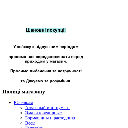
Шановні покупці!
У зв'язку з відпускним періодом
просимо вас передзвонювати перед
приходом у магазин.
Просимо вибачення за незручності
та Дякуємо за розуміння.
Полиці
магазину
Ювелірам
Алмазный инструмент
Эмали ювелирные
Бормашины и расходники
Весы