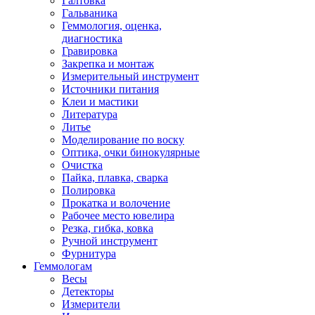
Галтовка
Гальваника
Геммология, оценка,
диагностика
Гравировка
Закрепка и монтаж
Измерительный инструмент
Источники питания
Клеи и мастики
Литература
Литье
Моделирование по воску
Оптика, очки бинокулярные
Очистка
Пайка, плавка, сварка
Полировка
Прокатка и волочение
Рабочее место ювелира
Резка, гибка, ковка
Ручной инструмент
Фурнитура
Геммологам
Весы
Детекторы
Измерители