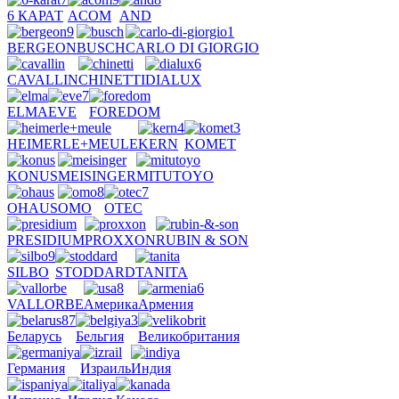
6 КАРАТ
ACOM
AND
BERGEON
BUSCH
CARLO DI GIORGIO
CAVALLIN
CHINETTI
DIALUX
ELMA
EVE
FOREDOM
HEIMERLE+MEULE
KERN
KOMET
KONUS
MEISINGER
MITUTOYO
OHAUS
OMO
OTEC
PRESIDIUM
PROXXON
RUBIN & SON
SILBO
STODDARD
TANITA
VALLORBE
Америка
Армения
Беларусь
Бельгия
Великобритания
Германия
Израиль
Индия