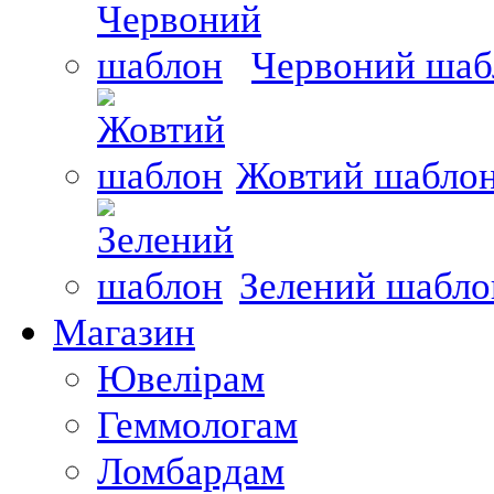
Червоний шаб
Жовтий шабло
Зелений шабло
Магазин
Ювелірам
Геммологам
Ломбардам