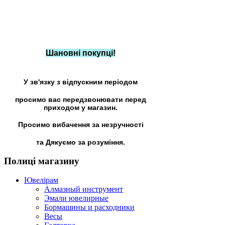
Шановні покупці!
У зв'язку з відпускним періодом
просимо вас передзвонювати перед
приходом у магазин.
Просимо вибачення за незручності
та Дякуємо за розуміння.
Полиці
магазину
Ювелірам
Алмазный инструмент
Эмали ювелирные
Бормашины и расходники
Весы