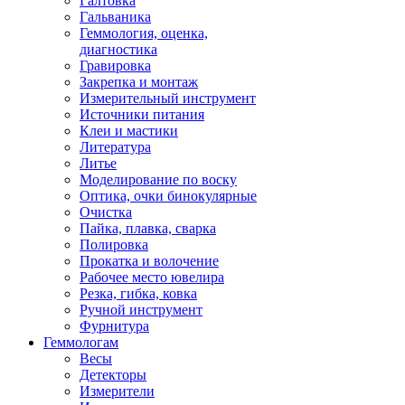
Галтовка
Гальваника
Геммология, оценка,
диагностика
Гравировка
Закрепка и монтаж
Измерительный инструмент
Источники питания
Клеи и мастики
Литература
Литье
Моделирование по воску
Оптика, очки бинокулярные
Очистка
Пайка, плавка, сварка
Полировка
Прокатка и волочение
Рабочее место ювелира
Резка, гибка, ковка
Ручной инструмент
Фурнитура
Геммологам
Весы
Детекторы
Измерители