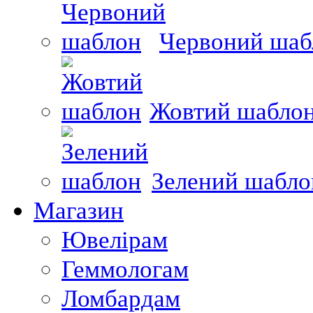
Червоний шаб
Жовтий шабло
Зелений шабло
Магазин
Ювелірам
Геммологам
Ломбардам