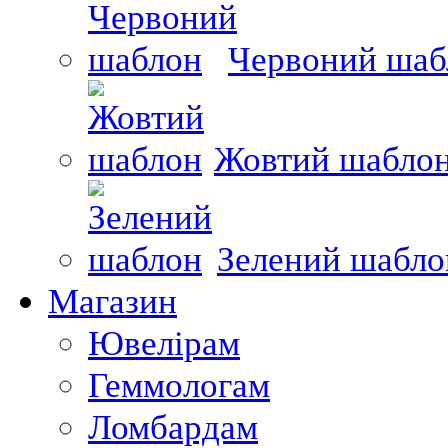
Червоний шаб
Жовтий шабло
Зелений шабло
Магазин
Ювелірам
Геммологам
Ломбардам