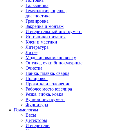
Галтовка
Гальваника
Геммология, оценка,
диагностика
Гравировка
Закрепка и монтаж
Измерительный инструмент
Источники питания
Клеи и мастики
Литература
Литье
Моделирование по воску
Оптика, очки бинокулярные
Очистка
Пайка, плавка, сварка
Полировка
Прокатка и волочение
Рабочее место ювелира
Резка, гибка, ковка
Ручной инструмент
Фурнитура
Геммологам
Весы
Детекторы
Измерители