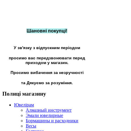
Шановні покупці!
У зв'язку з відпускним періодом
просимо вас передзвонювати перед
приходом у магазин.
Просимо вибачення за незручності
та Дякуємо за розуміння.
Полиці
магазину
Ювелірам
Алмазный инструмент
Эмали ювелирные
Бормашины и расходники
Весы