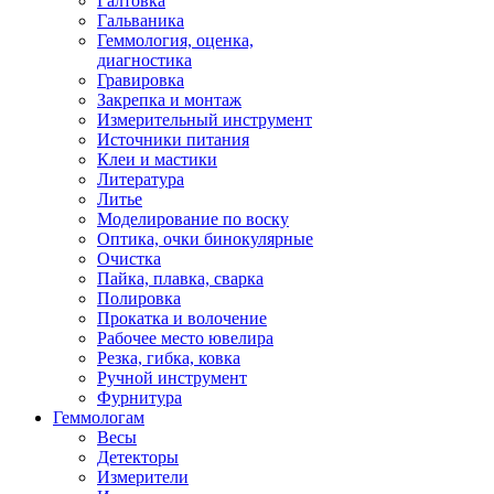
Галтовка
Гальваника
Геммология, оценка,
диагностика
Гравировка
Закрепка и монтаж
Измерительный инструмент
Источники питания
Клеи и мастики
Литература
Литье
Моделирование по воску
Оптика, очки бинокулярные
Очистка
Пайка, плавка, сварка
Полировка
Прокатка и волочение
Рабочее место ювелира
Резка, гибка, ковка
Ручной инструмент
Фурнитура
Геммологам
Весы
Детекторы
Измерители