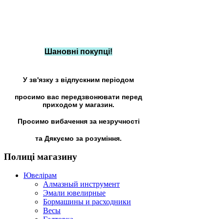
Шановні покупці!
У зв'язку з відпускним періодом
просимо вас передзвонювати перед
приходом у магазин.
Просимо вибачення за незручності
та Дякуємо за розуміння.
Полиці
магазину
Ювелірам
Алмазный инструмент
Эмали ювелирные
Бормашины и расходники
Весы