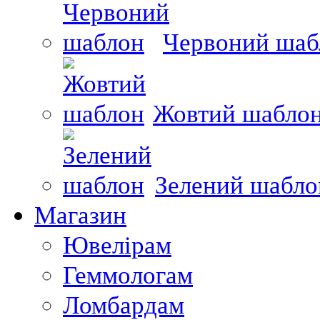
Червоний шаб
Жовтий шабло
Зелений шабло
Магазин
Ювелірам
Геммологам
Ломбардам