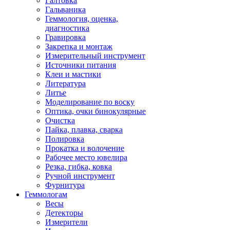
Галтовка
Гальваника
Геммология, оценка,
диагностика
Гравировка
Закрепка и монтаж
Измерительный инструмент
Источники питания
Клеи и мастики
Литература
Литье
Моделирование по воску
Оптика, очки бинокулярные
Очистка
Пайка, плавка, сварка
Полировка
Прокатка и волочение
Рабочее место ювелира
Резка, гибка, ковка
Ручной инструмент
Фурнитура
Геммологам
Весы
Детекторы
Измерители