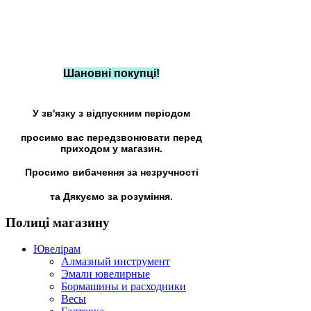
Шановні покупці!
У зв'язку з відпускним періодом
просимо вас передзвонювати перед
приходом у магазин.
Просимо вибачення за незручності
та Дякуємо за розуміння.
Полиці
магазину
Ювелірам
Алмазный инструмент
Эмали ювелирные
Бормашины и расходники
Весы