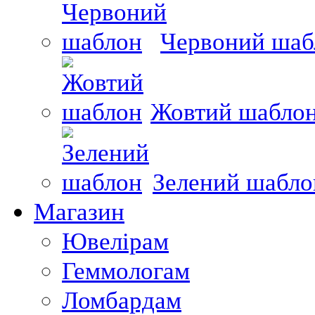
Червоний шаб
Жовтий шабло
Зелений шабло
Магазин
Ювелірам
Геммологам
Ломбардам