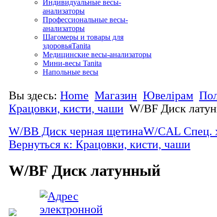
Индивидуальные весы-
анализаторы
Профессиональные весы-
анализаторы
Шагомеры и товары для
здоровьяTanita
Медицинские весы-анализаторы
Мини-весы Tanita
Напольные весы
Вы здесь:
Home
Магазин
Ювелірам
По
Крацовки, кисти, чаши
W/BF Диск лату
W/BB Диск черная щетина
W/CAL Спец. 
Вернуться к: Крацовки, кисти, чаши
W/BF Диск латунный