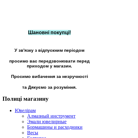
Шановні покупці!
У зв'язку з відпускним періодом
просимо вас передзвонювати перед
приходом у магазин.
Просимо вибачення за незручності
та Дякуємо за розуміння.
Полиці
магазину
Ювелірам
Алмазный инструмент
Эмали ювелирные
Бормашины и расходники
Весы