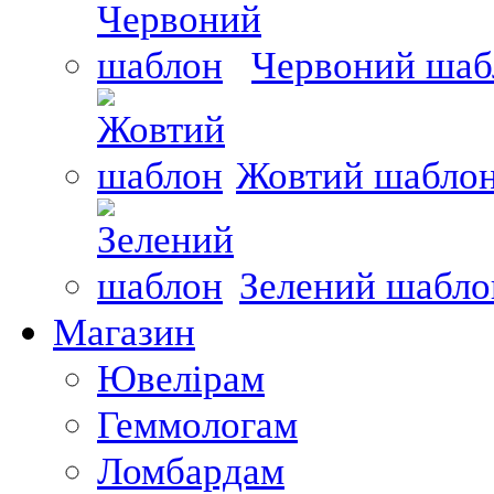
Червоний шаб
Жовтий шабло
Зелений шабло
Магазин
Ювелірам
Геммологам
Ломбардам