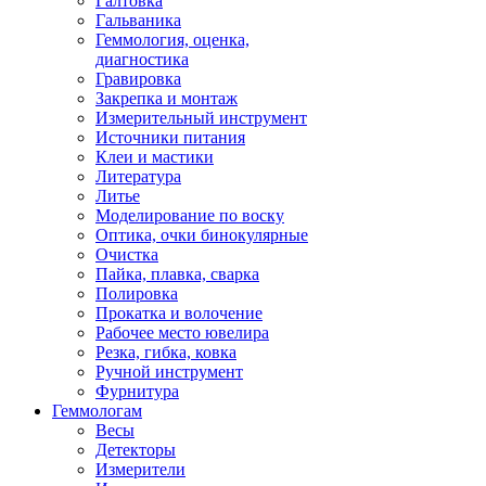
Галтовка
Гальваника
Геммология, оценка,
диагностика
Гравировка
Закрепка и монтаж
Измерительный инструмент
Источники питания
Клеи и мастики
Литература
Литье
Моделирование по воску
Оптика, очки бинокулярные
Очистка
Пайка, плавка, сварка
Полировка
Прокатка и волочение
Рабочее место ювелира
Резка, гибка, ковка
Ручной инструмент
Фурнитура
Геммологам
Весы
Детекторы
Измерители