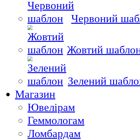
Червоний шаб
Жовтий шабло
Зелений шабло
Магазин
Ювелірам
Геммологам
Ломбардам