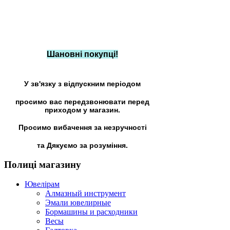
Шановні покупці!
У зв'язку з відпускним періодом
просимо вас передзвонювати перед
приходом у магазин.
Просимо вибачення за незручності
та Дякуємо за розуміння.
Полиці
магазину
Ювелірам
Алмазный инструмент
Эмали ювелирные
Бормашины и расходники
Весы