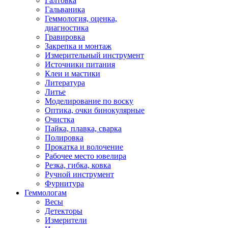
Галтовка
Гальваника
Геммология, оценка,
диагностика
Гравировка
Закрепка и монтаж
Измерительный инструмент
Источники питания
Клеи и мастики
Литература
Литье
Моделирование по воску
Оптика, очки бинокулярные
Очистка
Пайка, плавка, сварка
Полировка
Прокатка и волочение
Рабочее место ювелира
Резка, гибка, ковка
Ручной инструмент
Фурнитура
Геммологам
Весы
Детекторы
Измерители