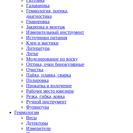
Галтовка
Гальваника
Геммология, оценка,
диагностика
Гравировка
Закрепка и монтаж
Измерительный инструмент
Источники питания
Клеи и мастики
Литература
Литье
Моделирование по воску
Оптика, очки бинокулярные
Очистка
Пайка, плавка, сварка
Полировка
Прокатка и волочение
Рабочее место ювелира
Резка, гибка, ковка
Ручной инструмент
Фурнитура
Геммологам
Весы
Детекторы
Измерители