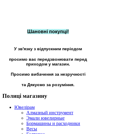
Шановні покупці!
У зв'язку з відпускним періодом
просимо вас передзвонювати перед
приходом у магазин.
Просимо вибачення за незручності
та Дякуємо за розуміння.
Полиці
магазину
Ювелірам
Алмазный инструмент
Эмали ювелирные
Бормашины и расходники
Весы