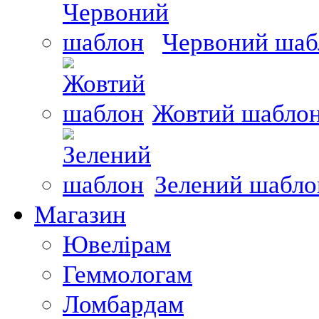
Червоний шаб
Жовтий шабло
Зелений шабло
Магазин
Ювелірам
Геммологам
Ломбардам