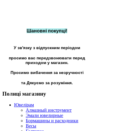
Шановні покупці!
У зв'язку з відпускним періодом
просимо вас передзвонювати перед
приходом у магазин.
Просимо вибачення за незручності
та Дякуємо за розуміння.
Полиці
магазину
Ювелірам
Алмазный инструмент
Эмали ювелирные
Бормашины и расходники
Весы