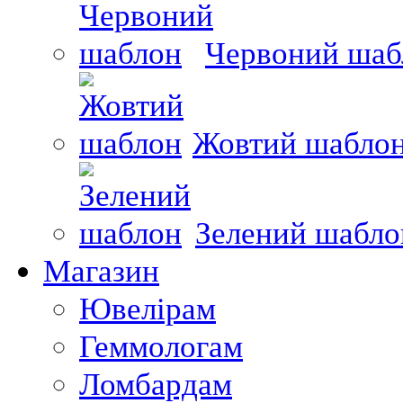
Червоний шаб
Жовтий шабло
Зелений шабло
Магазин
Ювелірам
Геммологам
Ломбардам