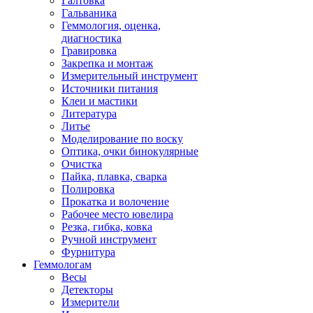
Галтовка
Гальваника
Геммология, оценка,
диагностика
Гравировка
Закрепка и монтаж
Измерительный инструмент
Источники питания
Клеи и мастики
Литература
Литье
Моделирование по воску
Оптика, очки бинокулярные
Очистка
Пайка, плавка, сварка
Полировка
Прокатка и волочение
Рабочее место ювелира
Резка, гибка, ковка
Ручной инструмент
Фурнитура
Геммологам
Весы
Детекторы
Измерители