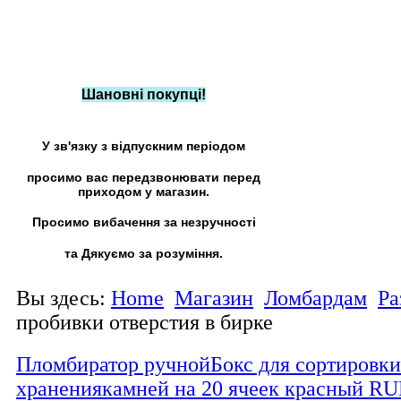
Шановні покупці!
У зв'язку з відпускним періодом
просимо вас передзвонювати перед
приходом у магазин.
Просимо вибачення за незручності
та Дякуємо за розуміння.
Вы здесь:
Home
Магазин
Ломбардам
Ра
пробивки отверстия в бирке
Пломбиратор ручной
Бокс для сортировки
хранениякамней на 20 ячеек красный R