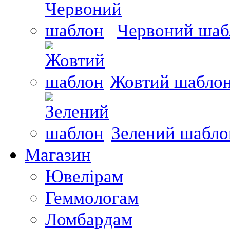
Червоний шаб
Жовтий шабло
Зелений шабло
Магазин
Ювелірам
Геммологам
Ломбардам