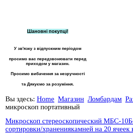
Шановні покупці!
У зв'язку з відпускним періодом
просимо вас передзвонювати перед
приходом у магазин.
Просимо вибачення за незручності
та Дякуємо за розуміння.
Вы здесь:
Home
Магазин
Ломбардам
Ра
микроскоп портативный
Микроскоп стереоскопический МБС-10
Б
сортировки/хранениякамней на 20 ячее