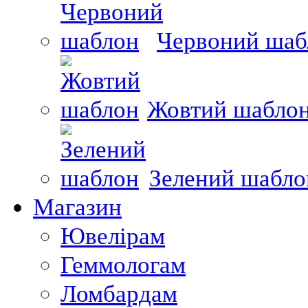
Червоний шаб
Жовтий шабло
Зелений шабло
Магазин
Ювелірам
Геммологам
Ломбардам