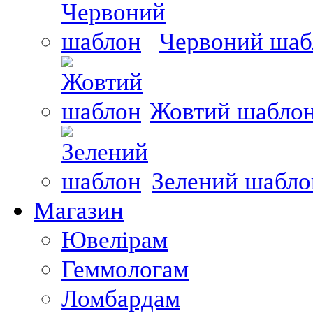
Червоний шаб
Жовтий шабло
Зелений шабло
Магазин
Ювелірам
Геммологам
Ломбардам