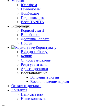
Магазин
Ювелірам
Геммологам
Ломбардам
Годинникарям
Весы TANITA
Інформація
Корисні статті
Виробники
Доставка і оплата
Пошук
Користувачу
Вхід до кабінету
Кошик
Список замовлень
Редагувати дані
Адреса доставки
Восстановление
Вспомнить логин
Восстановление пароля
Оплата и доставка
Контакты
Написать нам
Наши контакты