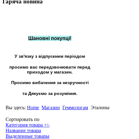
Гаряча
новина
Шановні покупці!
У зв'язку з відпускним періодом
просимо вас передзвонювати перед
приходом у магазин.
Просимо вибачення за незручності
та Дякуємо за розуміння.
Вы здесь:
Home
Магазин
Геммологам
Эталоны
Сортировать по
Категория товара +/-
Название товара
Выделенные товары