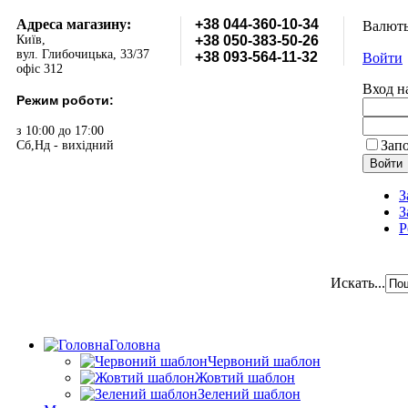
Адреса магазину:
+38 044-360-10-34
Валют
Київ,
+38 050-383-50-26
вул. Глибочицька, 33/37
+38 093-564-11-32
Войти
офіс 312
Вход н
Режим роботи:
з 10:00 до 17:00
Зап
Сб,Нд - вихідний
З
З
Р
Искать...
Головна
Червоний шаблон
Жовтий шаблон
Зелений шаблон