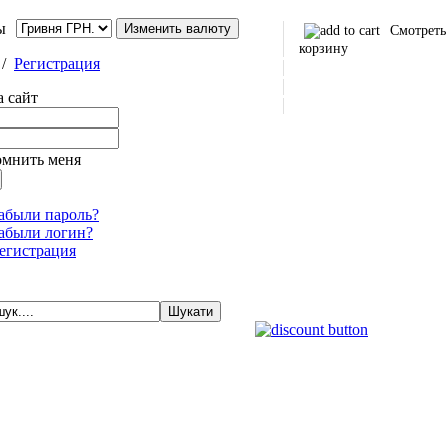
ы
Смотреть
корзину
/
Регистрация
а сайт
омнить меня
абыли пароль?
абыли логин?
егистрация