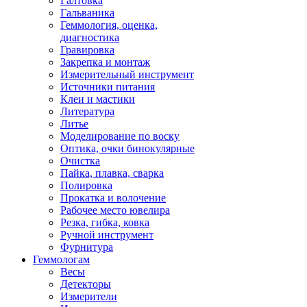
Галтовка
Гальваника
Геммология, оценка,
диагностика
Гравировка
Закрепка и монтаж
Измерительный инструмент
Источники питания
Клеи и мастики
Литература
Литье
Моделирование по воску
Оптика, очки бинокулярные
Очистка
Пайка, плавка, сварка
Полировка
Прокатка и волочение
Рабочее место ювелира
Резка, гибка, ковка
Ручной инструмент
Фурнитура
Геммологам
Весы
Детекторы
Измерители