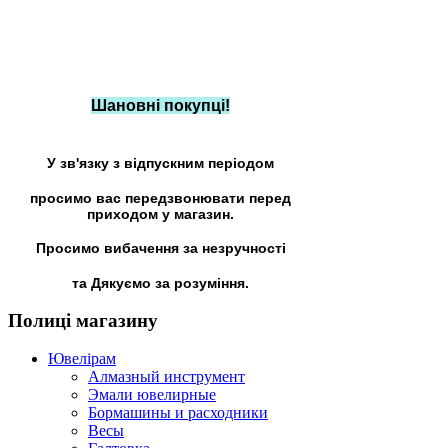
Шановні покупці!
У зв'язку з відпускним періодом
просимо вас передзвонювати перед
приходом у магазин.
Просимо вибачення за незручності
та Дякуємо за розуміння.
Полиці
магазину
Ювелірам
Алмазный инструмент
Эмали ювелирные
Бормашины и расходники
Весы