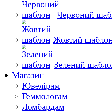
Червоний шаб
Жовтий шабло
Зелений шабло
Магазин
Ювелірам
Геммологам
Ломбардам