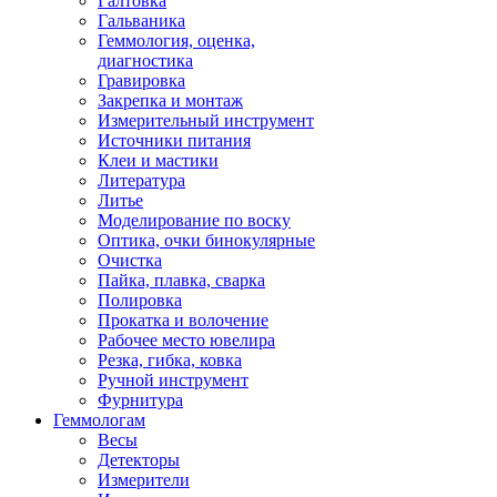
Галтовка
Гальваника
Геммология, оценка,
диагностика
Гравировка
Закрепка и монтаж
Измерительный инструмент
Источники питания
Клеи и мастики
Литература
Литье
Моделирование по воску
Оптика, очки бинокулярные
Очистка
Пайка, плавка, сварка
Полировка
Прокатка и волочение
Рабочее место ювелира
Резка, гибка, ковка
Ручной инструмент
Фурнитура
Геммологам
Весы
Детекторы
Измерители