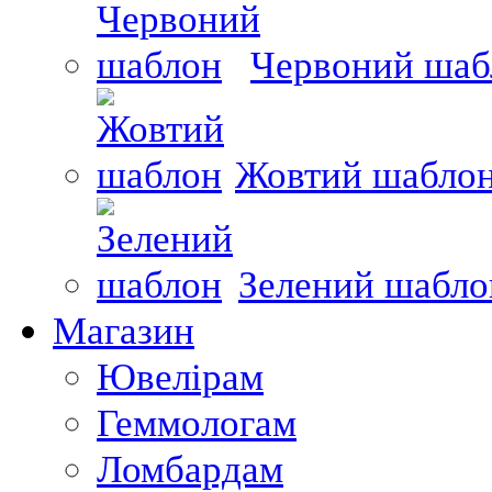
Червоний шаб
Жовтий шабло
Зелений шабло
Магазин
Ювелірам
Геммологам
Ломбардам