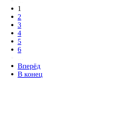
...
1
2
3
4
5
6
...
Вперёд
В конец