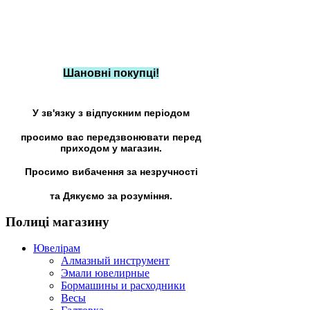
Шановні покупці!
У зв'язку з відпускним періодом
просимо вас передзвонювати перед
приходом у магазин.
Просимо вибачення за незручності
та Дякуємо за розуміння.
Полиці
магазину
Ювелірам
Алмазный инструмент
Эмали ювелирные
Бормашины и расходники
Весы