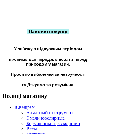
Шановні покупці!
У зв'язку з відпускним періодом
просимо вас передзвонювати перед
приходом у магазин.
Просимо вибачення за незручності
та Дякуємо за розуміння.
Полиці
магазину
Ювелірам
Алмазный инструмент
Эмали ювелирные
Бормашины и расходники
Весы