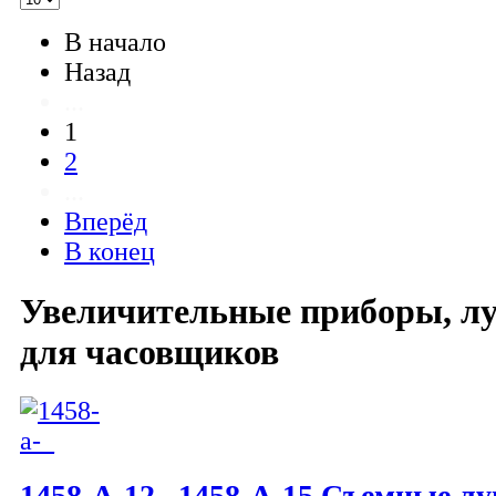
В начало
Назад
...
1
2
...
Вперёд
В конец
Увеличительные приборы, л
для часовщиков
1458-A-12...1458-A-15 Съемные л