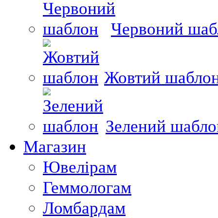
Червоний шаб
Жовтий шабло
Зелений шабло
Магазин
Ювелірам
Геммологам
Ломбардам