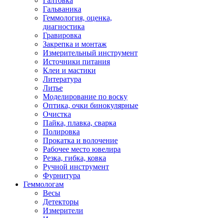
Галтовка
Гальваника
Геммология, оценка,
диагностика
Гравировка
Закрепка и монтаж
Измерительный инструмент
Источники питания
Клеи и мастики
Литература
Литье
Моделирование по воску
Оптика, очки бинокулярные
Очистка
Пайка, плавка, сварка
Полировка
Прокатка и волочение
Рабочее место ювелира
Резка, гибка, ковка
Ручной инструмент
Фурнитура
Геммологам
Весы
Детекторы
Измерители