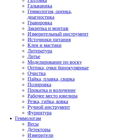
Галтовка
Гальваника
Геммология, оценка,
диагностика
Гравировка
Закрепка и монтаж
Измерительный инструмент
Источники питания
Клеи и мастики
Литература
Литье
Моделирование по воску
Оптика, очки бинокулярные
Очистка
Пайка, плавка, сварка
Полировка
Прокатка и волочение
Рабочее место ювелира
Резка, гибка, ковка
Ручной инструмент
Фурнитура
Геммологам
Весы
Детекторы
Измерители