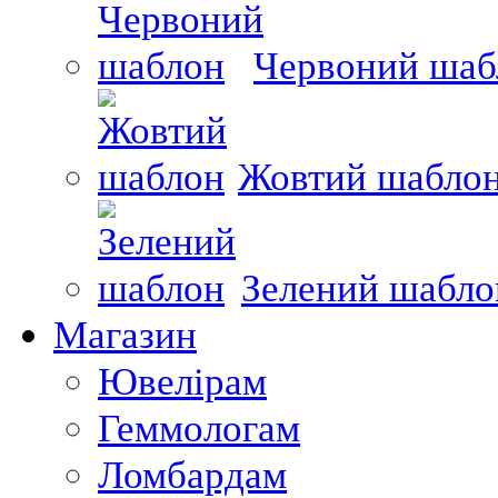
Червоний шаб
Жовтий шабло
Зелений шабло
Магазин
Ювелірам
Геммологам
Ломбардам