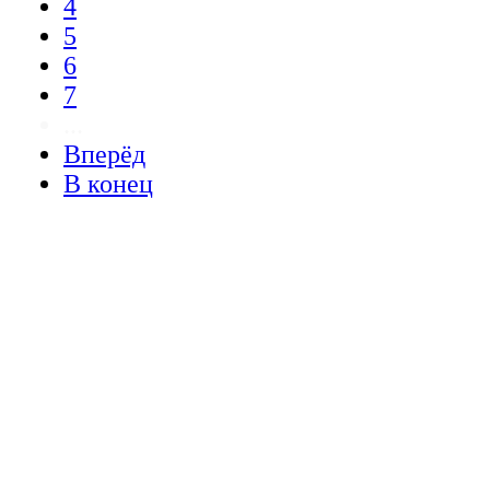
4
5
6
7
...
Вперёд
В конец