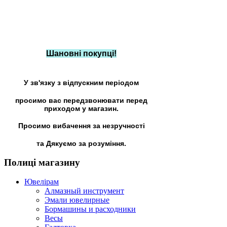
Шановні покупці!
У зв'язку з відпускним періодом
просимо вас передзвонювати перед
приходом у магазин.
Просимо вибачення за незручності
та Дякуємо за розуміння.
Полиці
магазину
Ювелірам
Алмазный инструмент
Эмали ювелирные
Бормашины и расходники
Весы