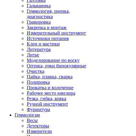
Галтовка
Гальваника
Геммология, оценка,
диагностика
Гравировка
Закрепка и монтаж
Измерительный инструмент
Источники питания
Клеи и мастики
Литература
Литье
Моделирование по воску
Оптика, очки бинокулярные
Очистка
Пайка, плавка, сварка
Полировка
Прокатка и волочение
Рабочее место ювелира
Резка, гибка, ковка
Ручной инструмент
Фурнитура
Геммологам
Весы
Детекторы
Измерители