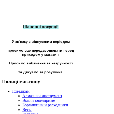
Шановні покупці!
У зв'язку з відпускним періодом
просимо вас передзвонювати перед
приходом у магазин.
Просимо вибачення за незручності
та Дякуємо за розуміння.
Полиці
магазину
Ювелірам
Алмазный инструмент
Эмали ювелирные
Бормашины и расходники
Весы