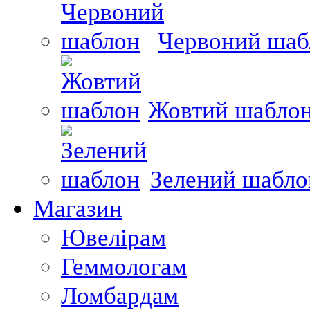
Червоний шаб
Жовтий шабло
Зелений шабло
Магазин
Ювелірам
Геммологам
Ломбардам