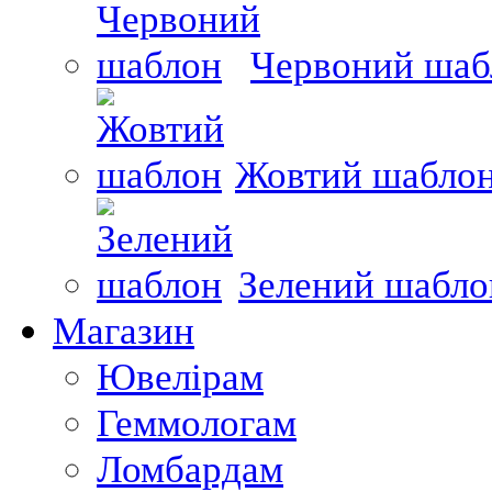
Червоний шаб
Жовтий шабло
Зелений шабло
Магазин
Ювелірам
Геммологам
Ломбардам